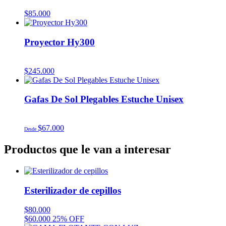
$
85.000
Proyector Hy300
$
245.000
Gafas De Sol Plegables Estuche Unisex
$
67.000
Desde
Productos que le van a interesar
Esterilizador de cepillos
$
80.000
$
60.000
25% OFF