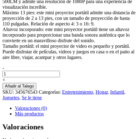
500LM y admite una resolución de 1080P para una experiencia de
visualización increíble.
Máximo 13 pies: este mini proyector portátil admite una distancia de
proyección de 2 a 13 pies, con un tamaño de proyección de hasta
110 pulgadas. Relación de aspecto 4: 3 o 16: 9.
Altavoz incorporado: este mini proyector portátil tiene un altavoz
incorporado para proporcionar una banda sonora auténtica que lo
convierte en un maravilloso disfrute del sonido.
Tamaño portátil: el mini proyector de video es pequeño y portátil.
Puede disfrutar de películas, videos y juegos en casa o en el patio al
aire libre, viajar, acampar y otros lugares.
-
Mini
Proyector
+
Portatil
Añadir al Talego
cantidad
SKU:
345676543
Categorías:
Entretenimiento
,
Hogar
,
Infantil
,
Juguetes
,
Se le tiene
Valoraciones (0)
Más productos
Valoraciones