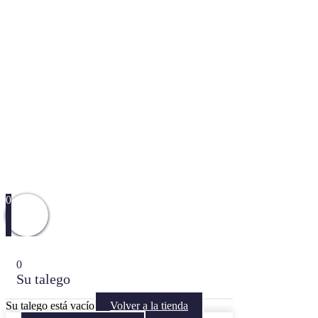
0
0
Su talego
Su talego está vacío
Volver a la tienda