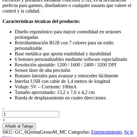
perfecta para gamers, diseñadores o cualquier usuario que valore el
control y la calidad.
Características técnicas del producto:
Diseño ergonómico para mayor comodidad en sesiones
prolongadas
Retroiluminación RGB con 7 colores para un estilo
personalizable
Base metálica que aporta estabilidad y durabilidad
6 botones personalizables mediante software especializado
Resolución ajustable: 1200 / 1600 / 2400 / 3200 DPI
Sensor láser de alta precisión
Botones laterales para avanzar y retroceder fácilmente
Interfaz USB con cable de 1,4 metros de longitud
Voltaje: 5V – Corriente: 100mA
Tamaño aproximado: 13,2 x 7,6 x 4,2 cm
Rueda de desplazamiento en cuatro direcciones
-
Mouse
Gamer
+
Inalambrico
Añadir al Talego
Rgb
SKU:
GC_6QremaGesuoM_MC
Categorías:
Entretenimiento
,
Se le
Tactical3600