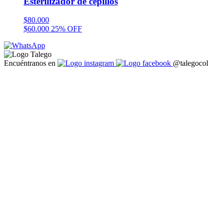
Esterilizador de cepillos
$
80.000
$
60.000
25% OFF
Encuéntranos en
@talegocol