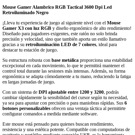
Mouse Gamer Alambrico RGB Tactical 3600 Dpi Led
Retroiluminado Negro
¡Lleva tu experiencia de juego al siguiente nivel con el
Mouse
Gamer X3 con luz RGB
y diseño ergonómico de alto rendimiento!
Diseñado para jugadores exigentes, este ratón no solo brinda
precisión y velocidad, sino que también aporta un estilo llamativo
gracias a su
retroiluminación LED de 7 colores
, ideal para
destacar tu estación de juego.
Su estructura robusta con
base metálica
proporciona una estabilidad
excepcional en cada movimiento, lo que te permitirá mantener el
control total durante las sesiones más intensas. Además, su forma
ergonómica se adapta cómodamente a tu mano, reduciendo la fatiga
en largas jornadas de juego.
Con un sistema de
DPI ajustable entre 1200 y 3200
, podrás
cambiar rápidamente la sensibilidad del cursor según tu necesidad,
ya sea para apuntar con precisión o para maniobras rápidas. Sus
6
botones personalizables
ofrecen una ventaja táctica al permitirte
configurar comandos a medida mediante software.
Este mouse está pensado para quienes buscan rendimiento,
resistencia y una estética potente. Compatible con computadoras de
escritorio y portátiles mediante conexión USB, es la herramienta