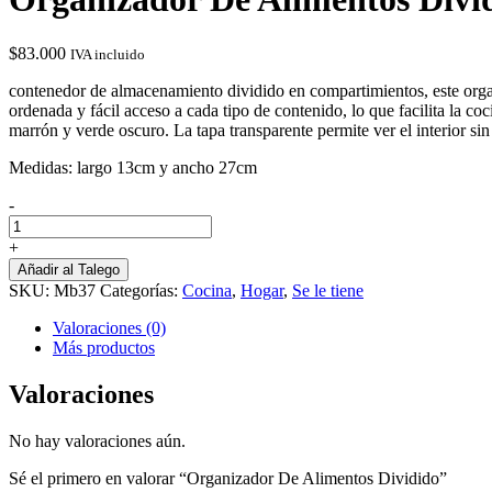
$
83.000
IVA incluido
contenedor de almacenamiento dividido en compartimientos, este organ
ordenada y fácil acceso a cada tipo de contenido, lo que facilita la 
marrón y verde oscuro. La tapa transparente permite ver el interior sin
Medidas: largo 13cm y ancho 27cm
-
Organizador
De
+
Alimentos
Añadir al Talego
Dividido
SKU:
Mb37
Categorías:
Cocina
,
Hogar
,
Se le tiene
cantidad
Valoraciones (0)
Más productos
Valoraciones
No hay valoraciones aún.
Sé el primero en valorar “Organizador De Alimentos Dividido”