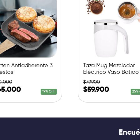
rtén Antiadherente 3
Taza Mug Mezclador
estos
Eléctrico Vaso Batido
0.000
$
79.900
65.000
$
59.900
19% OFF
25% 
Encué