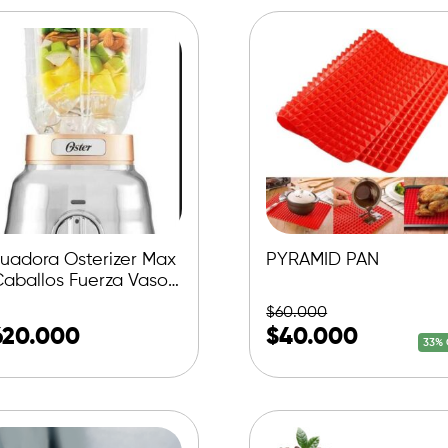
cuadora Osterizer Max
PYRAMID PAN
Caballos Fuerza Vaso
 Vidrio
$
60.000
620.000
$
40.000
33% 