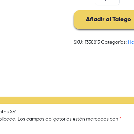
De
Zapatos
X6
Añadir al Talego
cantidad
SKU:
1338813
Categorías:
Ho
atos X6”
blicada.
Los campos obligatorios están marcados con
*