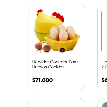
Hervidor Cocedor Para
Li
Huevos Cocidos
2 
De
$
71.000
$