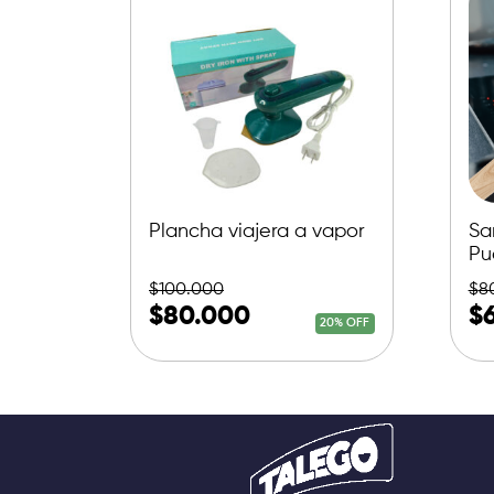
Plancha viajera a vapor
Sa
Pu
$
100.000
$
8
$
80.000
$
20% OFF