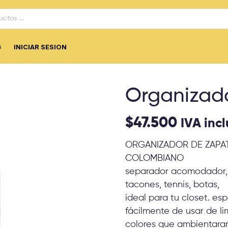
s
INICIAR SESION
Organizad
$
47.500
IVA inc
ORGANIZADOR DE ZAPA
COLOMBIANO
separador acomodador, o
tacones, tennis, botas,
ideal para tu closet. e
fácilmente de usar de li
colores que ambientaran