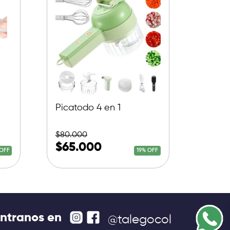
Picatodo 4 en 1
$
80.000
$
65.000
OFF
19% OFF
ntranos en
@talegocol