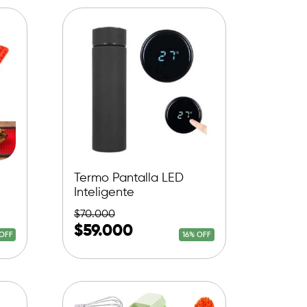
Termo Pantalla LED
Inteligente
$
70.000
$
59.000
OFF
16% OFF