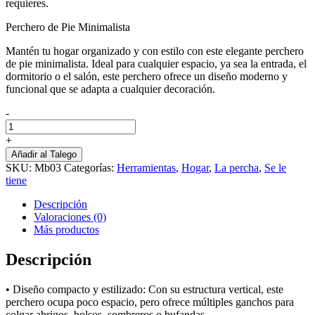
requieres.
Perchero de Pie Minimalista
Mantén tu hogar organizado y con estilo con este elegante perchero
de pie minimalista. Ideal para cualquier espacio, ya sea la entrada, el
dormitorio o el salón, este perchero ofrece un diseño moderno y
funcional que se adapta a cualquier decoración.
-
Perchero
De
+
Pie
Añadir al Talego
cantidad
SKU:
Mb03
Categorías:
Herramientas
,
Hogar
,
La percha
,
Se le
tiene
Descripción
Valoraciones (0)
Más productos
Descripción
• Diseño compacto y estilizado: Con su estructura vertical, este
perchero ocupa poco espacio, pero ofrece múltiples ganchos para
colgar abrigos, bolsos, sombreros o bufandas.