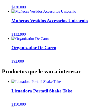
$
420.000
Muñecas Vestidos Accesorios Unicornio
$
132.900
Organizador De Carro
$
92.000
Productos que le van a interesar
Licuadora Portatil Shake Take
$
150.000