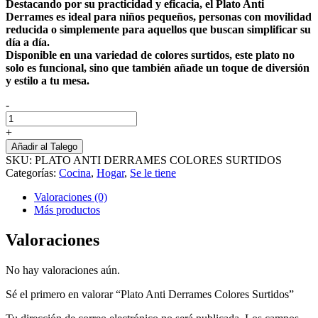
Destacando por su practicidad y eficacia, el Plato Anti
Derrames es ideal para niños pequeños, personas con movilidad
reducida o simplemente para aquellos que buscan simplificar su
día a día.
Disponible en una variedad de colores surtidos, este plato no
solo es funcional, sino que también añade un toque de diversión
y estilo a tu mesa.
-
Plato
Anti
+
Derrames
Añadir al Talego
Colores
SKU:
PLATO ANTI DERRAMES COLORES SURTIDOS
Surtidos
Categorías:
Cocina
,
Hogar
,
Se le tiene
cantidad
Valoraciones (0)
Más productos
Valoraciones
No hay valoraciones aún.
Sé el primero en valorar “Plato Anti Derrames Colores Surtidos”