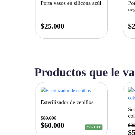
Porta vasos en silicona azúl
Por
ne
$
25.000
$
2
Productos que le va
Esterilizador de cepillos
Set
col
$
80.000
$
60.000
$
80
25% OFF
$
5