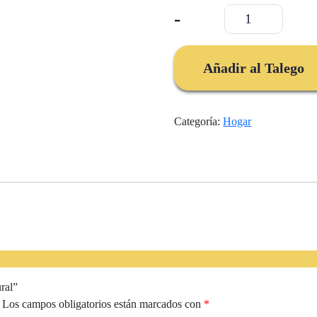
Porta
-
vasos
en
silicona
Añadir al Talego
natural
cantidad
Categoría:
Hogar
ural”
Los campos obligatorios están marcados con
*