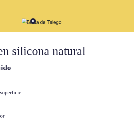
0
en silicona natural
uido
superficie
lor