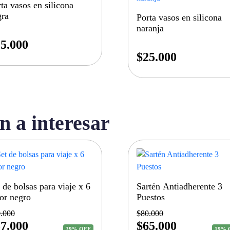
ta vasos en silicona
gra
Porta vasos en silicona
naranja
5.000
$
25.000
n a interesar
 de bolsas para viaje x 6
Sartén Antiadherente 3
or negro
Puestos
.000
$
80.000
7.000
$
65.000
29% OFF
19% 