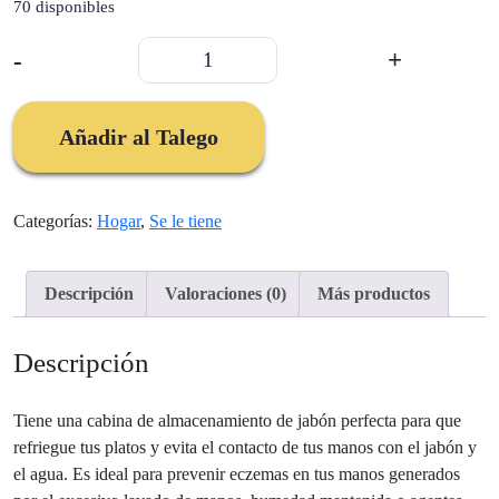
70 disponibles
$60.000.
$44.000.
CEPILLO
-
+
PARA
LAVAR
PLATOS,
Añadir al Talego
LAVA
LOZA
cantidad
Categorías:
Hogar
,
Se le tiene
Descripción
Valoraciones (0)
Más productos
Descripción
Tiene una cabina de almacenamiento de jabón perfecta para que
refriegue tus platos y evita el contacto de tus manos con el jabón y
el agua. Es ideal para prevenir eczemas en tus manos generados