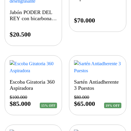
Jabón PODER DEL
REY con bicarbonato
$
70.000
desengrasante
$
20.500
Escoba Giratoria 360
Sartén Antiadherente
Aspiradora
3 Puestos
$
100.000
$
80.000
$
85.000
$
65.000
15% OFF
19% OFF