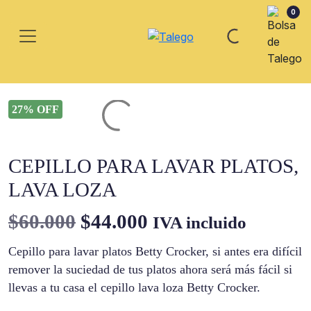
0
27% OFF
CEPILLO PARA LAVAR PLATOS,
LAVA LOZA
El
El
$
60.000
$
44.000
IVA incluido
precio
precio
Cepillo para lavar platos Betty Crocker, si antes era difícil
remover la suciedad de tus platos ahora será más fácil si
original
actual
llevas a tu casa el cepillo lava loza Betty Crocker.
era:
es: