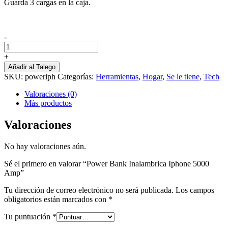
Guarda 3 cargas en la caja.
-
Power
Bank
+
Inalambrica
Añadir al Talego
Iphone
SKU:
poweriph
Categorías:
Herramientas
,
Hogar
,
Se le tiene
,
Tech
5000
Amp
Valoraciones (0)
cantidad
Más productos
Valoraciones
No hay valoraciones aún.
Sé el primero en valorar “Power Bank Inalambrica Iphone 5000
Amp”
Tu dirección de correo electrónico no será publicada.
Los campos
obligatorios están marcados con
*
Tu puntuación
*