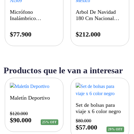
Micrófono
Arbol De Navidad
Inalámbrico
180 Cm Nacional
Dinámico At309
Mexico
$
77.900
$
212.000
Productos que le van a interesar
Maletín Deportivo
Set de bolsas para
viaje x 6 color negro
$
120.000
$
90.000
$
80.000
25% OFF
$
57.000
29% OFF