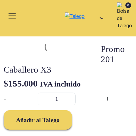
0
Promo
201
Caballero X3
$
155.000
IVA incluido
Promo
-
+
201
Caballero
X3
Añadir al Talego
cantidad