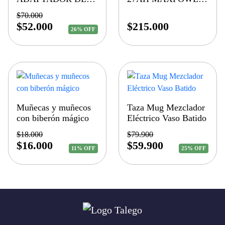
CARGA VIAJERO
para motos electricas
$
70.000
IC
$
52.000
$
215.000
26% OFF
Muñecas y muñecos
Taza Mug Mezclador
con biberón mágico
Eléctrico Vaso Batido
$
18.000
$
79.900
$
16.000
$
59.900
11% OFF
25% OFF