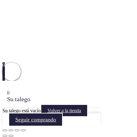
0
0
Su talego
Su talego está vacío
Volver a la tienda
Seguir comprando