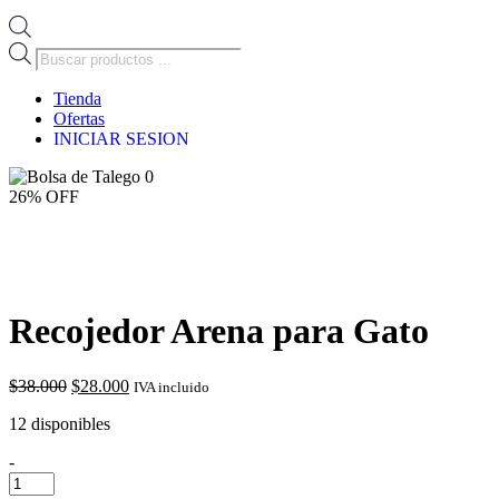
Búsqueda
de
productos
Tienda
Ofertas
INICIAR SESION
0
26% OFF
Recojedor Arena para Gato
El
El
$
38.000
$
28.000
IVA incluido
precio
precio
12 disponibles
original
actual
era:
es:
-
$38.000.
$28.000.
Recojedor