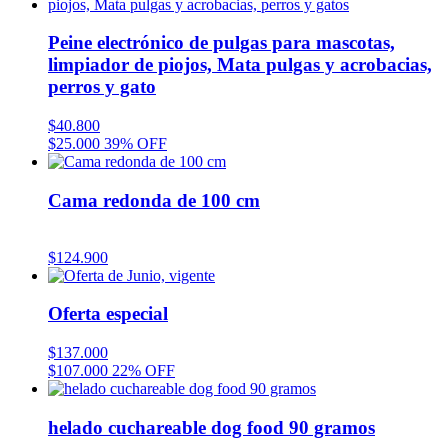
Peine electrónico de pulgas para mascotas,
limpiador de piojos, Mata pulgas y acrobacias,
perros y gato
$
40.800
$
25.000
39% OFF
Cama redonda de 100 cm
$
124.900
Oferta especial
$
137.000
$
107.000
22% OFF
helado cuchareable dog food 90 gramos