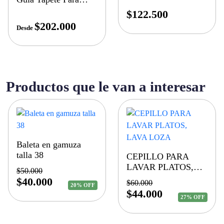
Bebe
$
122.500
$
202.000
Desde
Productos que le van a interesar
Baleta en gamuza
talla 38
CEPILLO PARA
LAVAR PLATOS,
$
50.000
LAVA LOZA
$
40.000
$
60.000
20% OFF
$
44.000
27% OFF