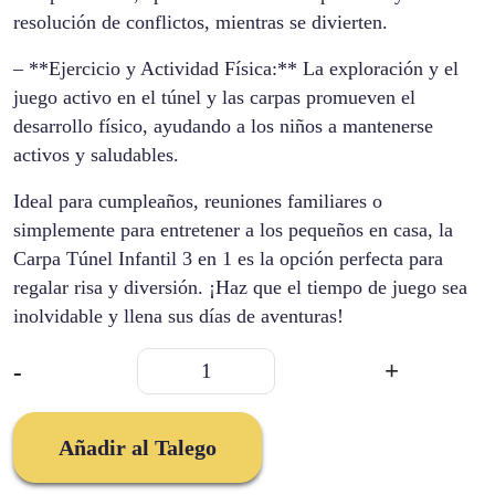
resolución de conflictos, mientras se divierten.
– **Ejercicio y Actividad Física:** La exploración y el
juego activo en el túnel y las carpas promueven el
desarrollo físico, ayudando a los niños a mantenerse
activos y saludables.
Ideal para cumpleaños, reuniones familiares o
simplemente para entretener a los pequeños en casa, la
Carpa Túnel Infantil 3 en 1 es la opción perfecta para
regalar risa y diversión. ¡Haz que el tiempo de juego sea
inolvidable y llena sus días de aventuras!
Carpa
-
+
Con
Tunel
3
Añadir al Talego
En
1