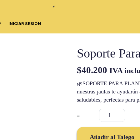
s
INICIAR SESION
Soporte Para
$
40.200
IVA incl
🌿SOPORTE PARA PLAN
nuestras jaulas te ayudarán
saludables, perfectas para 
Soporte
-
Para
Plantas
cantidad
Añadir al Talego