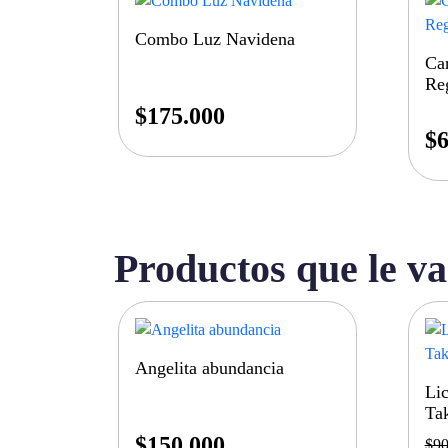
Combo Luz Navidena
Car
Reg
$
175.000
$
6
Productos que le va
Angelita abundancia
Lic
Ta
$
150.000
$
90