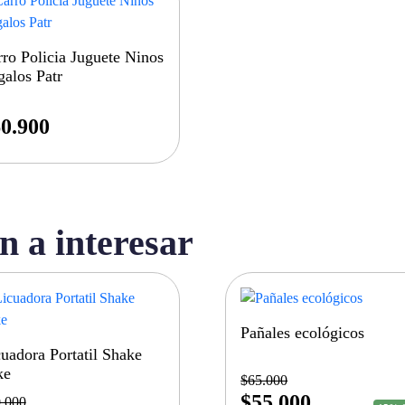
ro Policia Juguete Ninos
alos Patr
0.900
n a interesar
Pañales ecológicos
uadora Portatil Shake
ke
$
65.000
$
55.000
.000