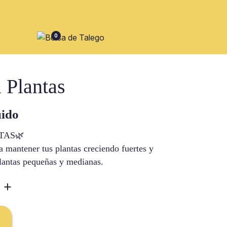
0
 Plantas
uido
TAS🌿
 a mantener tus plantas creciendo fuertes y
plantas pequeñas y medianas.
+