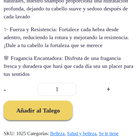
naturales, nuestro shampoo proporciona una hidratación
profunda, dejando tu cabello suave y sedoso después de
cada lavado
✨ Fuerza y Resistencia: Fortalece cada hebra desde
adentro, reduciendo la rotura y mejorando la resistencia.
¡Dale a tu cabello la fortaleza que se merece
🌸 Fragancia Encantadora: Disfruta de una fragancia
fresca y duradera que hará que cada día sea un placer para
tus sentidos
Zamia
-
+
Shampoo
Anticaspa
cantidad
Añadir al Talego
SKU:
1025
Categorías:
Belleza
,
Salud y belleza
,
Se le tiene