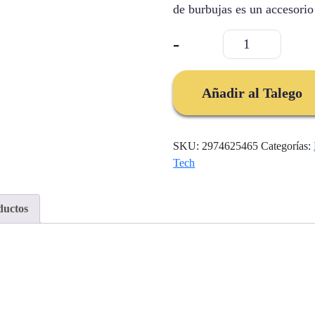
de burbujas es un accesorio
Burbujero
-
Para
Ninos
2
Añadir al Talego
En
1
Bubble
SKU:
2974625465
Categorías:
Pro
Tech
cantidad
ductos