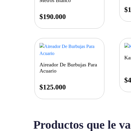
Metros Blanco
$
1
$
190.000
Kar
Aireador De Burbujas Para
Acuario
$
4
$
125.000
Productos que le va