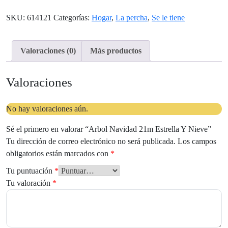
cantidad
SKU:
614121
Categorías:
Hogar
,
La percha
,
Se le tiene
Valoraciones (0)
Más productos
Valoraciones
No hay valoraciones aún.
Sé el primero en valorar “Arbol Navidad 21m Estrella Y Nieve”
Tu dirección de correo electrónico no será publicada.
Los campos
obligatorios están marcados con
*
Tu puntuación
*
Tu valoración
*