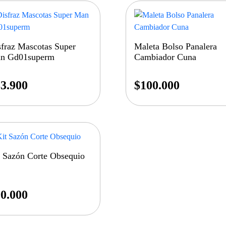
sfraz Mascotas Super
Maleta Bolso Panalera
n Gd01superm
Cambiador Cuna
3.900
$
100.000
t Sazón Corte Obsequio
0.000