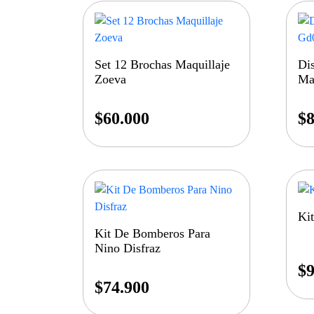
Set 12 Brochas Maquillaje
Di
Zoeva
Ma
$
60.000
$
8
Ki
Kit De Bomberos Para
Nino Disfraz
$
9
$
74.900