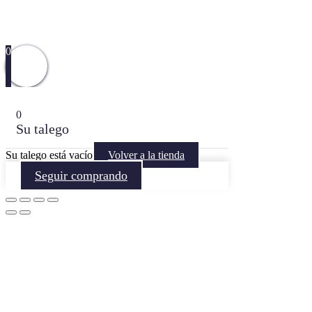
0
0
Su talego
Su talego está vacío
Volver a la tienda
Seguir comprando