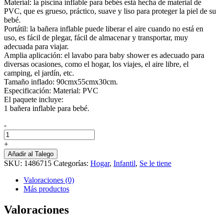
Material: la piscina inflable para bebés está hecha de material de
PVC, que es grueso, práctico, suave y liso para proteger la piel de su
bebé.
Portátil: la bañera inflable puede liberar el aire cuando no está en
uso, es fácil de plegar, fácil de almacenar y transportar, muy
adecuada para viajar.
Amplia aplicación: el lavabo para baby shower es adecuado para
diversas ocasiones, como el hogar, los viajes, el aire libre, el
camping, el jardín, etc.
Tamaño inflado: 90cmx55cmx30cm.
Especificación: Material: PVC
El paquete incluye:
1 bañera inflable para bebé.
-
Bañera
Inflable
+
cantidad
Añadir al Talego
SKU:
1486715
Categorías:
Hogar
,
Infantil
,
Se le tiene
Valoraciones (0)
Más productos
Valoraciones