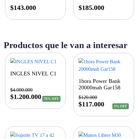
$
143.000
$
185.000
Productos que le van a interesar
INGLES NIVEL C1
1hora Power Bank
20000mah Gar158
$
4.000.000
$
1.200.000
$
120.000
70% OFF
$
117.000
3% OFF