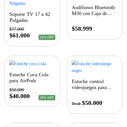
Audífonos Bluetooth
M30 con Caja de
Soporte TV 17 a 42
Carga, Indicador de
Pulgadas
Bateria
$
58.999
$
77.000
$
61.000
21% OFF
Estuche Coca Cola
para AirPods
Estuche control
videojuegos para
$
50.000
AirPods
$
40.000
20% OFF
$
50.000
Desde