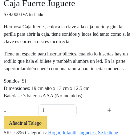
Caja Fuerte Juguete
$
79.000
IVA incluido
Hermosa Caja fuerte , coloca la clave a la caja fuerte y gira la
perilla para abrir la caja, tiene sonidos y luces led tanto como si la
clave es correcta o si es incorrecta.
Tiene un espacio para insertar billetes, cuando lo insertas hay un
rodillo que hala el billete y también alumbra un led. En la parte
superior también cuenta con una ranura para insertar monedas.
Sonidos: Si
Dimensiones: 19 cm alto x 13 cm x 12.5 cm
Baterías : 3 baterías AAA (No incluidas)
Caja
-
+
Fuerte
Juguete
Añadir al Talego
cantidad
SKU:
896
Categorías:
Hogar
,
Infantil
,
Juguetes
,
Se le tiene