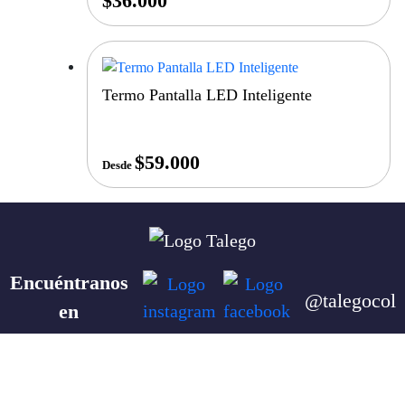
$
36.000
Termo Pantalla LED Inteligente
$
59.000
Desde
Encuéntranos
@talegocol
en