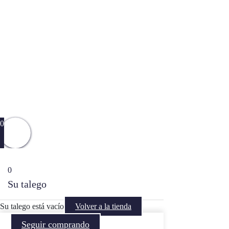
0
0
Su talego
Su talego está vacío
Volver a la tienda
Seguir comprando