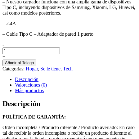
– Nuestro cargador funciona con una amplia gama de dispositivos
Tipo C, incluyendo dispositivos de Samsung, Xiaomi, LG, Huawei,
así como modelos posteriores.
– 2.4A
– Cable Tipo C – Adaptador de pared 1 puerto
-
Cargador
Vidvie
+
24a
Añadir al Talego
Cable
Categorías:
Hogar
,
Se le tiene
,
Tech
Tipo
C
Descripción
Generi
Valoraciones (0)
cantidad
Más productos
Descripción
POLÍTICA DE GARANTÍA:
Orden incompleta / Producto diferente / Producto averiado: En caso
tal de recibir la orden incompleta o recibir un producto diferente al
solicitado por la tienda, o roto se reenviará uno nuevamente sin