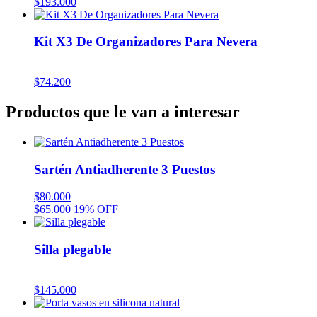
$
193.000
Kit X3 De Organizadores Para Nevera
$
74.200
Productos que le van a interesar
Sartén Antiadherente 3 Puestos
$
80.000
$
65.000
19% OFF
Silla plegable
$
145.000