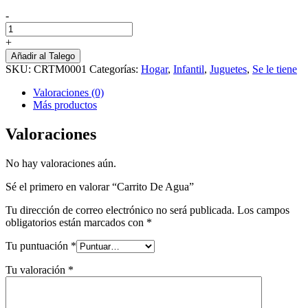
-
Carrito
De
+
Agua
Añadir al Talego
cantidad
SKU:
CRTM0001
Categorías:
Hogar
,
Infantil
,
Juguetes
,
Se le tiene
Valoraciones (0)
Más productos
Valoraciones
No hay valoraciones aún.
Sé el primero en valorar “Carrito De Agua”
Tu dirección de correo electrónico no será publicada.
Los campos
obligatorios están marcados con
*
Tu puntuación
*
Tu valoración
*