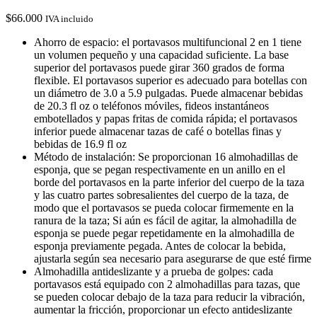
$
66.000
IVA incluido
Ahorro de espacio: el portavasos multifuncional 2 en 1 tiene
un volumen pequeño y una capacidad suficiente. La base
superior del portavasos puede girar 360 grados de forma
flexible. El portavasos superior es adecuado para botellas con
un diámetro de 3.0 a 5.9 pulgadas. Puede almacenar bebidas
de 20.3 fl oz o teléfonos móviles, fideos instantáneos
embotellados y papas fritas de comida rápida; el portavasos
inferior puede almacenar tazas de café o botellas finas y
bebidas de 16.9 fl oz
Método de instalación: Se proporcionan 16 almohadillas de
esponja, que se pegan respectivamente en un anillo en el
borde del portavasos en la parte inferior del cuerpo de la taza
y las cuatro partes sobresalientes del cuerpo de la taza, de
modo que el portavasos se pueda colocar firmemente en la
ranura de la taza; Si aún es fácil de agitar, la almohadilla de
esponja se puede pegar repetidamente en la almohadilla de
esponja previamente pegada. Antes de colocar la bebida,
ajustarla según sea necesario para asegurarse de que esté firme
Almohadilla antideslizante y a prueba de golpes: cada
portavasos está equipado con 2 almohadillas para tazas, que
se pueden colocar debajo de la taza para reducir la vibración,
aumentar la fricción, proporcionar un efecto antideslizante