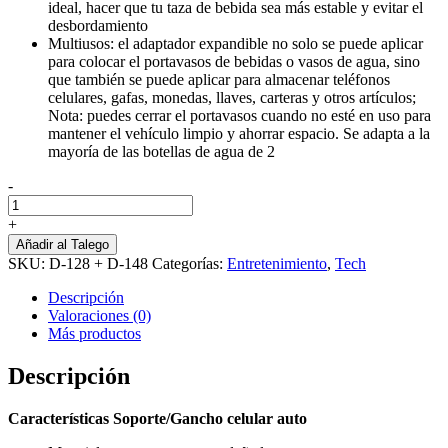
ideal, hacer que tu taza de bebida sea más estable y evitar el
desbordamiento
Multiusos: el adaptador expandible no solo se puede aplicar
para colocar el portavasos de bebidas o vasos de agua, sino
que también se puede aplicar para almacenar teléfonos
celulares, gafas, monedas, llaves, carteras y otros artículos;
Nota: puedes cerrar el portavasos cuando no esté en uso para
mantener el vehículo limpio y ahorrar espacio. Se adapta a la
mayoría de las botellas de agua de 2
-
Combo
Portavasos
+
128
Añadir al Talego
Soporte
SKU:
D-128 + D-148
Categorías:
Entretenimiento
,
Tech
Auto
148
Descripción
cantidad
Valoraciones (0)
Más productos
Descripción
Características Soporte/Gancho celular auto