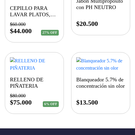
Jabón Multiproposito
con PH NEUTRO
CEPILLO PARA
LAVAR PLATOS,
LAVA LOZA
$
20.500
$
60.000
$
44.000
27% OFF
RELLENO DE
Blanqueador 5.7% de
PIÑATERIA
concentración sin olor
$
80.000
$
75.000
$
13.500
6% OFF