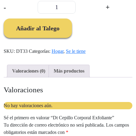
Dt
-
+
Cepillo
Corporal
Exfoliante
Añadir al Talego
cantidad
SKU:
DT33
Categorías:
Hogar
,
Se le tiene
Valoraciones (0)
Más productos
Valoraciones
No hay valoraciones aún.
Sé el primero en valorar “Dt Cepillo Corporal Exfoliante”
Tu dirección de correo electrónico no será publicada.
Los campos
obligatorios están marcados con
*