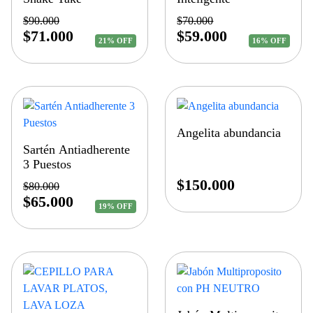
$
90.000
$
70.000
$
71.000
$
59.000
21% OFF
16% OFF
Angelita abundancia
Sartén Antiadherente
3 Puestos
$
150.000
$
80.000
$
65.000
19% OFF