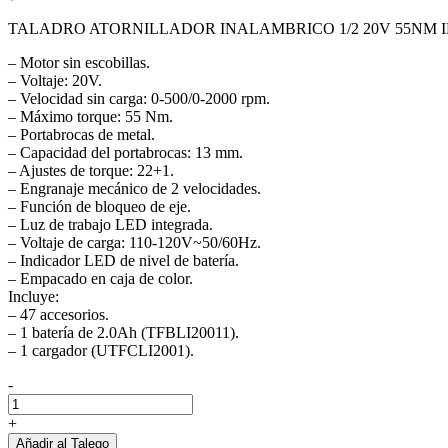
TALADRO ATORNILLADOR INALAMBRICO 1/2 20V 55NM IN
– Motor sin escobillas.
– Voltaje: 20V.
– Velocidad sin carga: 0-500/0-2000 rpm.
– Máximo torque: 55 Nm.
– Portabrocas de metal.
– Capacidad del portabrocas: 13 mm.
– Ajustes de torque: 22+1.
– Engranaje mecánico de 2 velocidades.
– Función de bloqueo de eje.
– Luz de trabajo LED integrada.
– Voltaje de carga: 110-120V~50/60Hz.
– Indicador LED de nivel de batería.
– Empacado en caja de color.
Incluye:
– 47 accesorios.
– 1 batería de 2.0Ah (TFBLI20011).
– 1 cargador (UTFCLI2001).
-
Taladro
Atorni
+
Inalam
Añadir al Talego