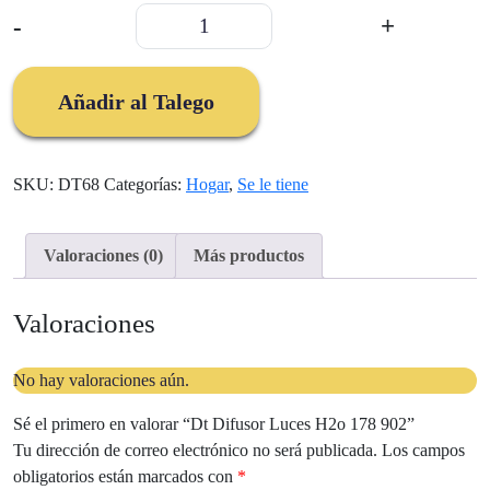
Dt
-
+
Difusor
Luces
H2o
Añadir al Talego
178
902
cantidad
SKU:
DT68
Categorías:
Hogar
,
Se le tiene
Valoraciones (0)
Más productos
Valoraciones
No hay valoraciones aún.
Sé el primero en valorar “Dt Difusor Luces H2o 178 902”
Tu dirección de correo electrónico no será publicada.
Los campos
obligatorios están marcados con
*