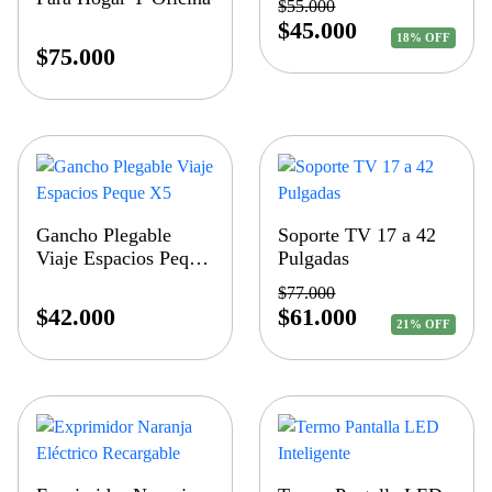
$
55.000
$
45.000
18% OFF
$
75.000
Gancho Plegable
Soporte TV 17 a 42
Viaje Espacios Peque
Pulgadas
X5
$
77.000
$
42.000
$
61.000
21% OFF