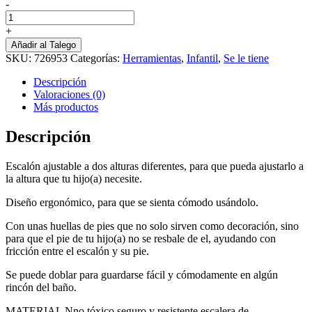
-
Escalera
De
+
Bano
Añadir al Talego
Asiento
SKU:
726953
Categorías:
Herramientas
,
Infantil
,
Se le tiene
Entrenam
Ninos
Descripción
cantidad
Valoraciones (0)
Más productos
Descripción
Escalón ajustable a dos alturas diferentes, para que pueda ajustarlo a
la altura que tu hijo(a) necesite.
Diseño ergonómico, para que se sienta cómodo usándolo.
Con unas huellas de pies que no solo sirven como decoración, sino
para que el pie de tu hijo(a) no se resbale de el, ayudando con
fricción entre el escalón y su pie.
Se puede doblar para guardarse fácil y cómodamente en algún
rincón del baño.
MATERIAL Nno tóxico seguro y resistente escalera de