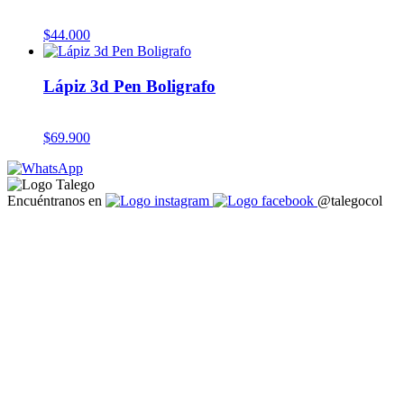
$
44.000
Lápiz 3d Pen Boligrafo
$
69.900
Encuéntranos en
@talegocol