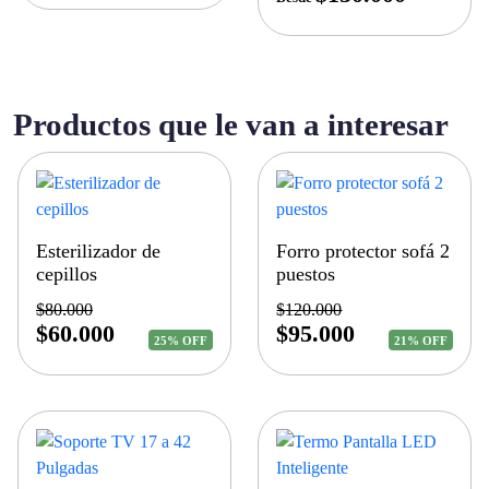
Productos que le van a interesar
Esterilizador de
Forro protector sofá 2
cepillos
puestos
$
80.000
$
120.000
$
60.000
$
95.000
25% OFF
21% OFF