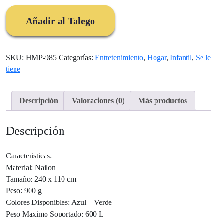
Toldillo
Mosquitera
Añadir al Talego
cantidad
SKU:
HMP-985
Categorías:
Entretenimiento
,
Hogar
,
Infantil
,
Se le
tiene
Descripción
Valoraciones (0)
Más productos
Descripción
Caracteristicas:
Material: Nailon
Tamaño: 240 x 110 cm
Peso: 900 g
Colores Disponibles: Azul – Verde
Peso Maximo Soportado: 600 L