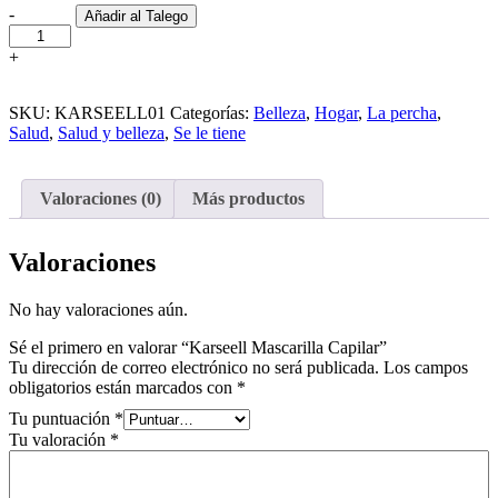
-
Añadir al Talego
Karseell
Mascarilla
+
Capilar
cantidad
SKU:
KARSEELL01
Categorías:
Belleza
,
Hogar
,
La percha
,
Salud
,
Salud y belleza
,
Se le tiene
Valoraciones (0)
Más productos
Valoraciones
No hay valoraciones aún.
Sé el primero en valorar “Karseell Mascarilla Capilar”
Tu dirección de correo electrónico no será publicada.
Los campos
obligatorios están marcados con
*
Tu puntuación
*
Tu valoración
*