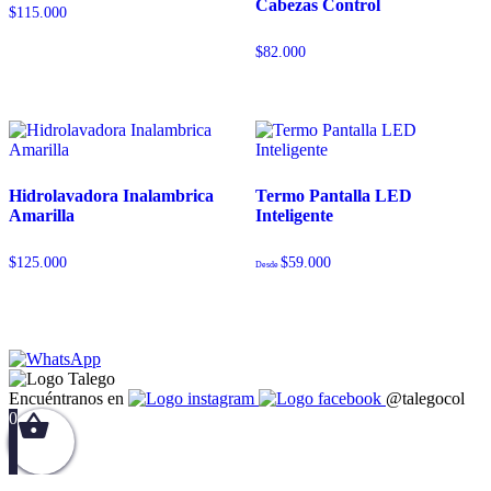
Cabezas Control
$
115.000
$
82.000
Hidrolavadora Inalambrica
Termo Pantalla LED
Amarilla
Inteligente
$
125.000
$
59.000
Desde
Encuéntranos en
@talegocol
0