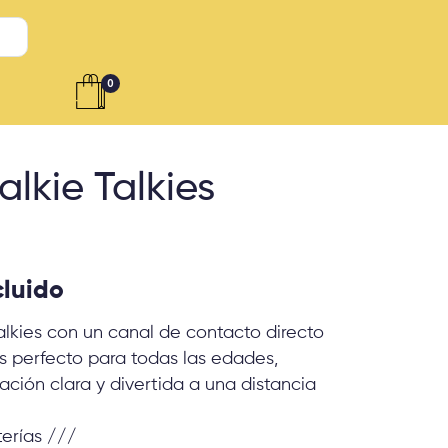
0
lkie Talkies
cluido
alkies con un canal de contacto directo
es perfecto para todas las edades,
ción clara y divertida a una distancia
terías ///