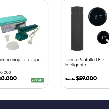
ancha viajera a vapor
Termo Pantalla LED
Inteligente
00.000
80.000
$
59.000
Desde
20% OFF