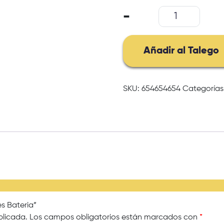
Juguete
-
Walkie
Talkies
Bateria
Añadir al Talego
cantidad
SKU:
654654654
Categorías
es Bateria”
blicada.
Los campos obligatorios están marcados con
*