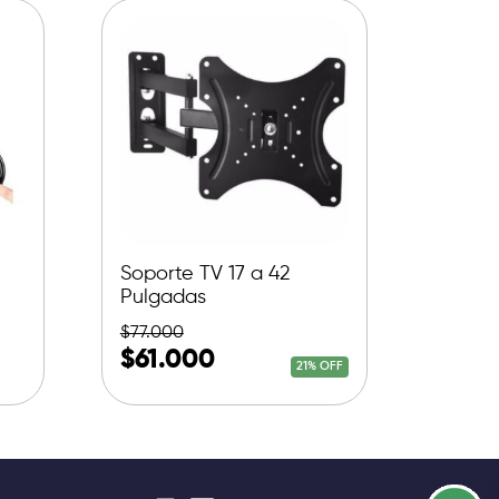
Soporte TV 17 a 42
Pulgadas
$
77.000
$
61.000
21% OFF