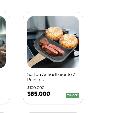
Sartén Antiadherente 3
Puestos
$
100.000
$
85.000
15% OFF