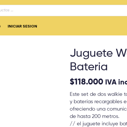
s
INICIAR SESION
Juguete Wa
Bateria
$
118.000
IVA in
Este set de dos walkie t
y baterías recargables 
ofreciendo una comunica
de hasta 200 metros.
// el juguete incluye ba