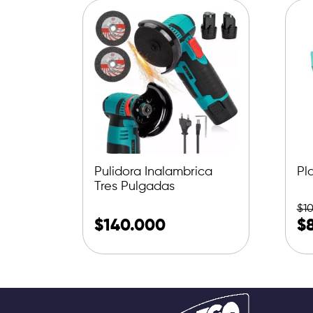
Pulidora Inalambrica
Pl
Tres Pulgadas
$
1
$
140.000
$