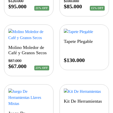
$
120.000
$
100.000
$
95.000
$
85.000
21% OFF
15% OFF
Tapete Plegable
Molino Moledor de
Café y Granos Secos
$
130.000
$
87.000
$
67.000
23% OFF
Kit De Herramientas