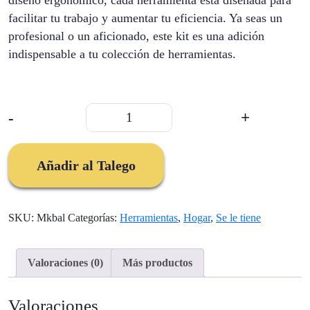
diseño ergonómico, cada herramienta está diseñada para
facilitar tu trabajo y aumentar tu eficiencia. Ya seas un
profesional o un aficionado, este kit es una adición
indispensable a tu colección de herramientas.
Kit
-
+
Rachet
De
34
Añadir al Talego
Viene
26
Piezas
SKU:
Mkbal
Categorías:
Herramientas
,
Hogar
,
Se le tiene
cantidad
Valoraciones (0)
Más productos
Valoraciones