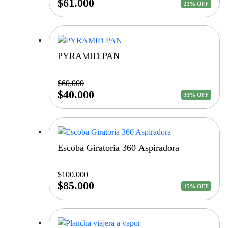
$
61.000
21% OFF
PYRAMID PAN
$
60.000
$
40.000
33% OFF
Escoba Giratoria 360 Aspiradora
$
100.000
$
85.000
15% OFF