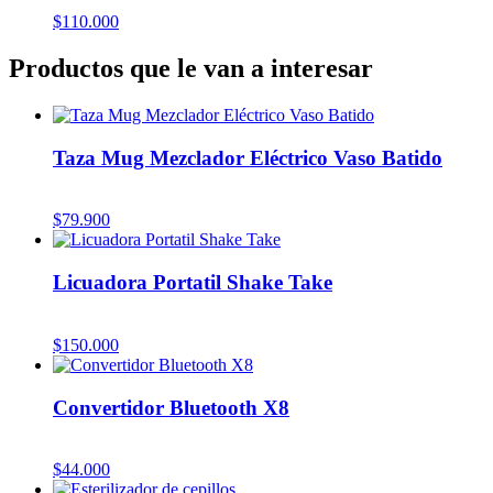
$
110.000
Productos que le van a interesar
Taza Mug Mezclador Eléctrico Vaso Batido
$
79.900
Licuadora Portatil Shake Take
$
150.000
Convertidor Bluetooth X8
$
44.000