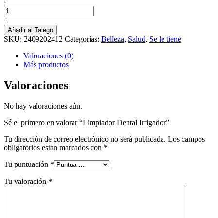
-
Limpiador
Dental
+
Irrigador
Añadir al Talego
cantidad
SKU:
2409202412
Categorías:
Belleza
,
Salud
,
Se le tiene
Valoraciones (0)
Más productos
Valoraciones
No hay valoraciones aún.
Sé el primero en valorar “Limpiador Dental Irrigador”
Tu dirección de correo electrónico no será publicada.
Los campos
obligatorios están marcados con
*
Tu puntuación
*
Tu valoración
*