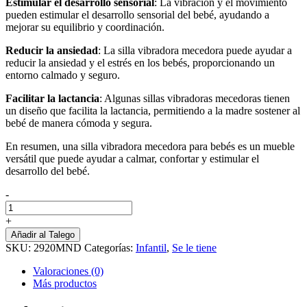
Estimular el desarrollo sensorial
: La vibración y el movimiento
pueden estimular el desarrollo sensorial del bebé, ayudando a
mejorar su equilibrio y coordinación.
Reducir la ansiedad
: La silla vibradora mecedora puede ayudar a
reducir la ansiedad y el estrés en los bebés, proporcionando un
entorno calmado y seguro.
Facilitar la lactancia
: Algunas sillas vibradoras mecedoras tienen
un diseño que facilita la lactancia, permitiendo a la madre sostener al
bebé de manera cómoda y segura.
En resumen, una silla vibradora mecedora para bebés es un mueble
versátil que puede ayudar a calmar, confortar y estimular el
desarrollo del bebé.
-
Siilla
Vibradora
+
Y
Añadir al Talego
Mecedora
SKU:
2920MND
Categorías:
Infantil
,
Se le tiene
Toldillo
cantidad
Valoraciones (0)
Más productos