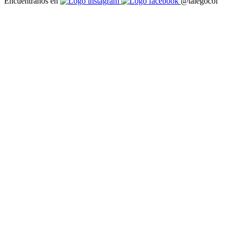
Encuéntranos en
@talegocol