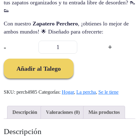
tus zapatos organizados y tu entrada libre de desorden? 👠
👟
Con nuestro
Zapatero Perchero
, ¡obtienes lo mejor de
ambos mundos! 🌟 Diseñado para ofrecerte:
Zapatero
-
+
Perchero
Organizador
Niveles
Añadir al Talego
cantidad
SKU:
perch4985
Categorías:
Hogar
,
La percha
,
Se le tiene
Descripción
Valoraciones (0)
Más productos
Descripción