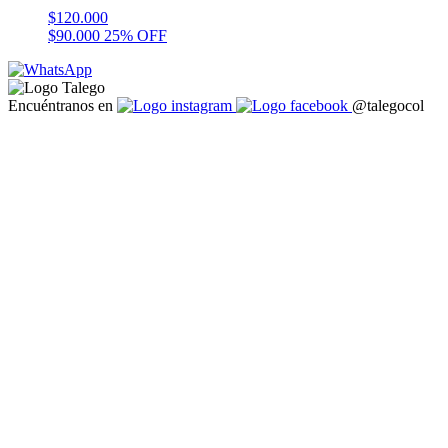
$
120.000
$
90.000
25% OFF
Encuéntranos en
@talegocol