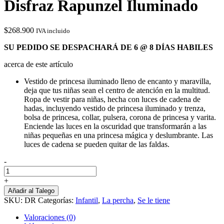
Disfraz Rapunzel Iluminado
$
268.900
IVA incluido
SU PEDIDO SE DESPACHARÁ DE 6 @ 8 DÍAS HABILES
acerca de este artículo
Vestido de princesa iluminado lleno de encanto y maravilla,
deja que tus niñas sean el centro de atención en la multitud.
Ropa de vestir para niñas, hecha con luces de cadena de
hadas, incluyendo vestido de princesa iluminado y trenza,
bolsa de princesa, collar, pulsera, corona de princesa y varita.
Enciende las luces en la oscuridad que transformarán a las
niñas pequeñas en una princesa mágica y deslumbrante. Las
luces de cadena se pueden quitar de las faldas.
-
Disfraz
Rapunzel
+
Iluminado
Añadir al Talego
cantidad
SKU:
DR
Categorías:
Infantil
,
La percha
,
Se le tiene
Valoraciones (0)