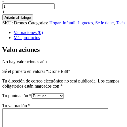
-
Drone
E88
+
cantidad
Añadir al Talego
SKU:
Drones
Categorías:
Hogar
,
Infantil
,
Juguetes
,
Se le tiene
,
Tech
Valoraciones (0)
Más productos
Valoraciones
No hay valoraciones aún.
Sé el primero en valorar “Drone E88”
Tu dirección de correo electrónico no será publicada.
Los campos
obligatorios están marcados con
*
Tu puntuación
*
Tu valoración
*