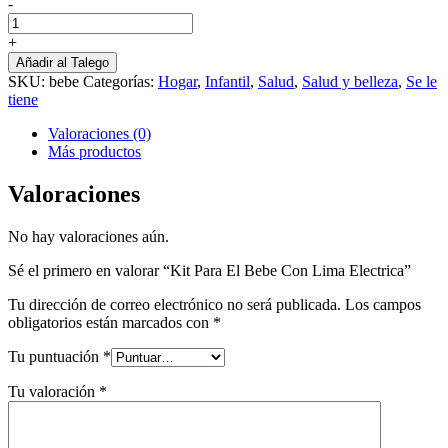
-
Kit
Para
+
El
Añadir al Talego
Bebe
SKU:
bebe
Categorías:
Hogar
,
Infantil
,
Salud
,
Salud y belleza
,
Se le
Con
tiene
Lima
Electrica
Valoraciones (0)
cantidad
Más productos
Valoraciones
No hay valoraciones aún.
Sé el primero en valorar “Kit Para El Bebe Con Lima Electrica”
Tu dirección de correo electrónico no será publicada.
Los campos
obligatorios están marcados con
*
Tu puntuación
*
Tu valoración
*