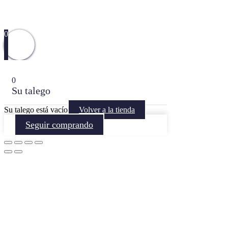
0
0
Su talego
Su talego está vacío
Volver a la tienda
Seguir comprando