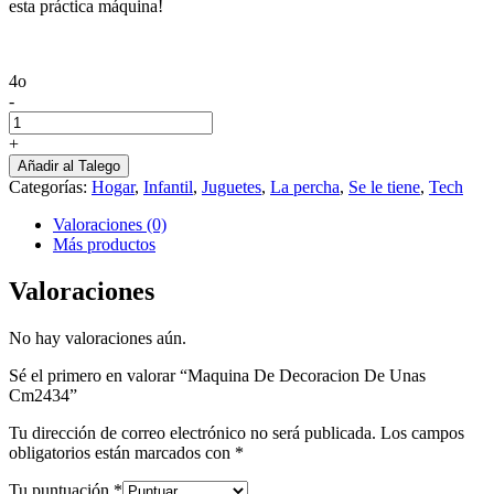
esta práctica máquina!
4o
-
Maquina
De
+
Decoracion
Añadir al Talego
De
Categorías:
Hogar
,
Infantil
,
Juguetes
,
La percha
,
Se le tiene
,
Tech
Unas
Cm2434
Valoraciones (0)
cantidad
Más productos
Valoraciones
No hay valoraciones aún.
Sé el primero en valorar “Maquina De Decoracion De Unas
Cm2434”
Tu dirección de correo electrónico no será publicada.
Los campos
obligatorios están marcados con
*
Tu puntuación
*