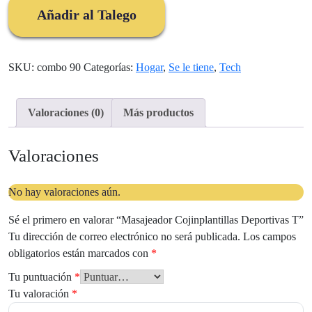
T
Añadir al Talego
cantidad
SKU:
combo 90
Categorías:
Hogar
,
Se le tiene
,
Tech
Valoraciones (0)
Más productos
Valoraciones
No hay valoraciones aún.
Sé el primero en valorar “Masajeador Cojinplantillas Deportivas T”
Tu dirección de correo electrónico no será publicada.
Los campos
obligatorios están marcados con
*
Tu puntuación
*
Tu valoración
*