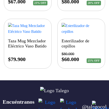
$
67.000
$
80.000
23% OFF
20% OFF
Taza Mug Mezclador
Esterilizador de
Eléctrico Vaso Batido
cepillos
$
80.000
$
79.900
$
60.000
25% OFF
Encuéntranos
@talegocol