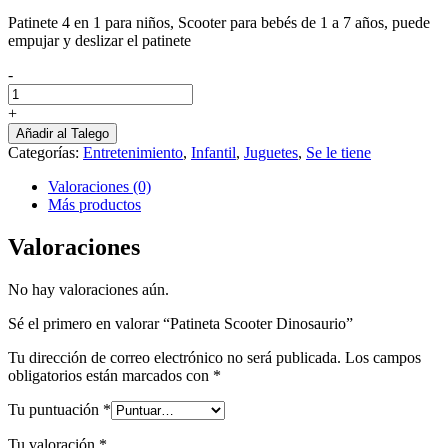
Patinete 4 en 1 para niños, Scooter para bebés de 1 a 7 años, puede
empujar y deslizar el patinete
-
Patineta
Scooter
+
Dinosaurio
Añadir al Talego
cantidad
Categorías:
Entretenimiento
,
Infantil
,
Juguetes
,
Se le tiene
Valoraciones (0)
Más productos
Valoraciones
No hay valoraciones aún.
Sé el primero en valorar “Patineta Scooter Dinosaurio”
Tu dirección de correo electrónico no será publicada.
Los campos
obligatorios están marcados con
*
Tu puntuación
*
Tu valoración
*