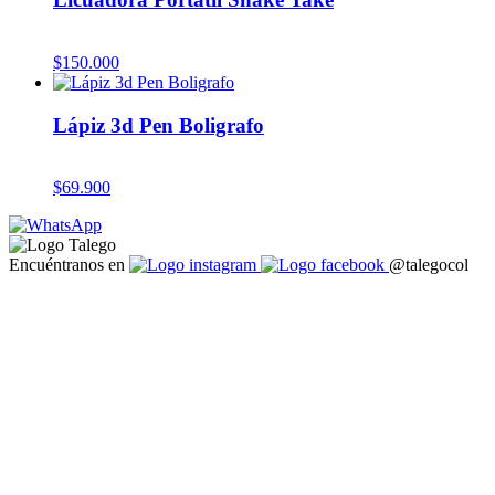
$
150.000
Lápiz 3d Pen Boligrafo
$
69.900
Encuéntranos en
@talegocol