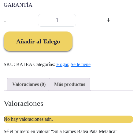
GARANTÍA
Silla
-
+
Eames
Batea
Pata
Añadir al Talego
Metalica
cantidad
SKU:
BATEA
Categorías:
Hogar
,
Se le tiene
Valoraciones (0)
Más productos
Valoraciones
No hay valoraciones aún.
Sé el primero en valorar “Silla Eames Batea Pata Metalica”