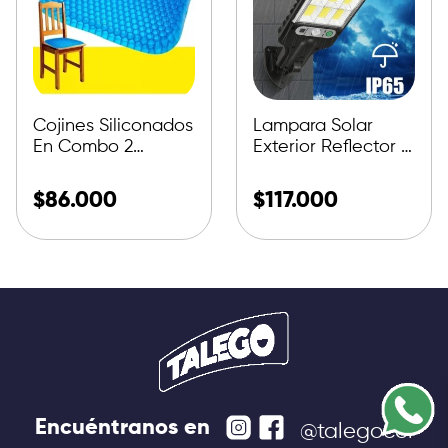
Cojines Siliconados
Lampara Solar
En Combo 2
Exterior Reflector X
Unidades
4 U
$
86.000
$
117.000
Encuéntranos en
@talegocol