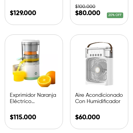
$
100.000
$
129.000
$
80.000
20% OFF
Exprimidor Naranja
Aire Acondicionado
Eléctrico
Con Humidificador
Recargable
$
115.000
$
60.000