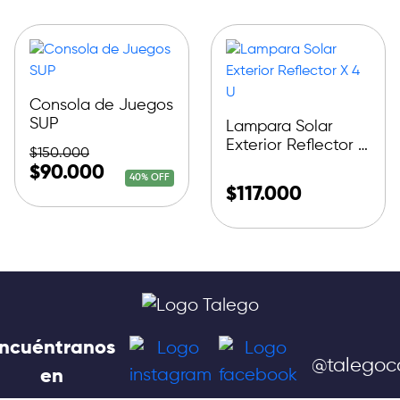
Consola de Juegos
SUP
Lampara Solar
Exterior Reflector X
$
150.000
4 U
$
90.000
40% OFF
$
117.000
ncuéntranos
@talegoc
en