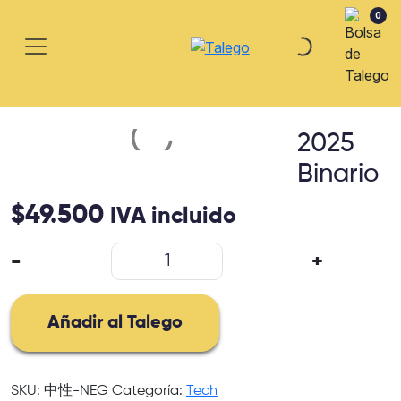
0
2025
Binario
$
49.500
IVA incluido
2025
-
+
Binario
cantidad
Añadir al Talego
SKU:
中性-NEG
Categoría:
Tech